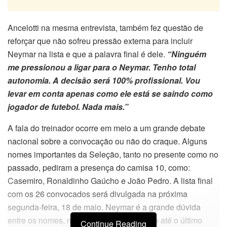
Ancelotti na mesma entrevista, também fez questão de
reforçar que não sofreu pressão externa para incluir
Neymar na lista e que a palavra final é dele.
“Ninguém
me pressionou a ligar para o Neymar. Tenho total
autonomia. A decisão será 100% profissional. Vou
levar em conta apenas como ele está se saindo como
jogador de futebol. Nada mais.”
A fala do treinador ocorre em meio a um grande debate
nacional sobre a convocação ou não do craque. Alguns
nomes importantes da Seleção, tanto no presente como no
passado, pediram a presença do camisa 10, como:
Casemiro, Ronaldinho Gaúcho e João Pedro. A lista final
com os 26 convocados será divulgada na próxima
segunda-feira, 18 de maio. Neymar é a grande dúvida
entre os nomes, mas Ancelotti faz mistério até o último
Continue Reading