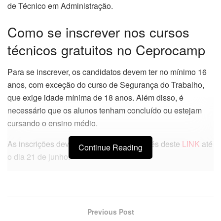
de Técnico em Administração.
Como se inscrever nos cursos
técnicos gratuitos no Ceprocamp
Para se inscrever, os candidatos devem ter no mínimo 16
anos, com exceção do curso de Segurança do Trabalho,
que exige idade mínima de 18 anos. Além disso, é
necessário que os alunos tenham concluído ou estejam
cursando o ensino médio.
As inscrições devem ser realizadas através deste
LINK
até
Continue Reading
o dia 21 de junho.
Previous Post