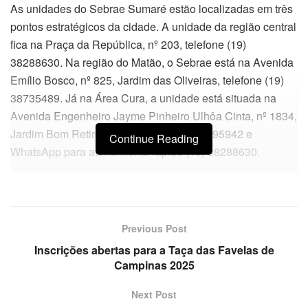
As unidades do Sebrae Sumaré estão localizadas em três
pontos estratégicos da cidade. A unidade da região central
fica na Praça da República, nº 203, telefone (19)
38288630. Na região do Matão, o Sebrae está na Avenida
Emílio Bosco, nº 825, Jardim das Oliveiras, telefone (19)
38735489. Já na Área Cura, a unidade está situada na
Avenida Engenheiro Jayme Pinheiro Ulhôa Cinta, nº 1834,
Jardim Bom Retiro, com telefone (19) 33995942 e
Continue Reading
WhatsApp para atendimento rápido (19) 38288630.
Previous Post
Inscrições abertas para a Taça das Favelas de
Campinas 2025
Next Post