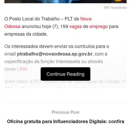
PAT Hortolândia
O Posto Local do Trabalho – PLT de
Nova
Odessa
anunciou hoje (7), 159
vagas
de
emprego
para
empresas da cidade.
Os interessados devem enviar os currículos para o
email
ptrabalho@novaodessa.sp.gov.br
, com a
especificação da função interessada ou através
deste
LINK
.
Continue Reading
Além disso, o PLT localiza-se na Rua Duque de Caixas, nº
600, no Centro e os moradores poderão cadastrar os
currículos em novaodesse.sp.gov.br.
Confira todas as vagas do PLT de
Previous Post
Nova Odessa
Oficina gratuita para Influenciadores Digitais: confira