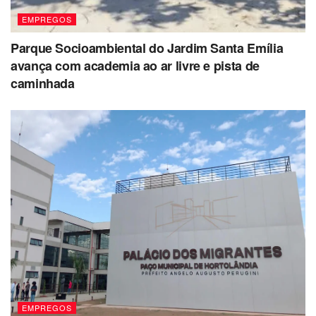
Auxiliar de Serviços Gerais
– 1 vaga
EMPREGOS
Auxiliar de Transporte
– 20 vagas
Parque Socioambiental do Jardim Santa Emília
Balconista
– 1 vaga
avança com academia ao ar livre e pista de
Conferente de Mercadoria
– 1 vaga
caminhada
Costureiro(a)
– 1 vaga
Eletricista de Manutenção
– 1 vaga
Encarregado de Obra
– 1 vaga
Estagiário de Educação Física
– 2 vagas
Estagiário de Engenharia
– 1 vaga
Estoquista
– 1 vaga
Faxineira
– 1 vaga
Fiscal de Caixa
– 1 vaga
Fiscal de Loja
– 1 vaga
EMPREGOS
Impressor Gráfico
– 1 vaga