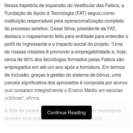
Nessa trajetória de expansão do Vestibular das Fatecs, a
Fundação de Apoio à Tecnologia (FAT) seguiu como
instituição responsável pela operacionalização completa
do processo seletivo. Cesar Silva, presidente da FAT,
destaca o mapeamento feito pela entidade para entender o
perfil do ingressante e o impacto social do projeto. “Uma
de nossas missões é promover a empregabilidade e, hoje,
cerca de 90% dos tecnólogos formados pelas Fatecs são
empregados em até um ano após a formatura. Em termos
de inclusão, graças à gestão do sistema de bônus, uma
parcela significativa dos aprovados é composta por alunos
que cursaram integralmente o Ensino Médio em escolas
públicas”, afirma.
A lista de cursos disponíveis e de vagas por municípios
Continue Reading
também está disponível no
portal do Vestibular
.