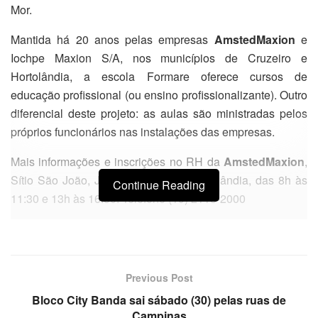
Mor.
Mantida há 20 anos pelas empresas
AmstedMaxion
e
Iochpe Maxion S/A, nos municípios de Cruzeiro e
Hortolândia, a escola Formare oferece cursos de
educação profissional (ou ensino profissionalizante). Outro
diferencial deste projeto: as aulas são ministradas pelos
próprios funcionários nas instalações das empresas.
Mais informações e inscrições no RH da
AmstedMaxion
,
Sítio São João, Jd. São Camilo – Hortolândia, das 8h às
Continue Reading
11:30 e 13h às 16:30. Telefone (19) 2118-2000
Previous Post
Bloco City Banda sai sábado (30) pelas ruas de
Campinas