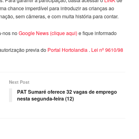
s. Para garantir a participação, basta acessar o
LINK
de
Uma chance imperdível para introduzir as crianças ao
ção, sem câmeras, e com muita história para contar.
ga-nos no
Google News (clique aqui)
e fique informado
 autorização previa do
Portal Hortolandia
.
Lei nº 9610/98
Next Post
PAT Sumaré oferece 32 vagas de emprego
nesta segunda-feira (12)