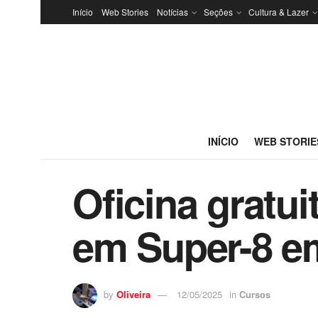
Início
Web Stories
Notícias
Seções
Cultura & Lazer
INÍCIO
WEB STORIE
Oficina gratui
em Super-8 e
by
Oliveira
12/05/2025
in
Cursos