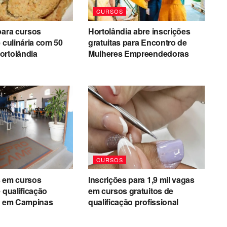
CURSOS
para cursos
Hortolândia abre inscrições
e culinária com 50
gratuitas para Encontro de
ortolândia
Mulheres Empreendedoras
CURSOS
s em cursos
Inscrições para 1,9 mil vagas
 qualificação
em cursos gratuitos de
al em Campinas
qualificação profissional