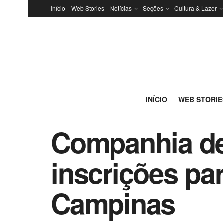
Início
Web Stories
Notícias
Seções
Cultura & Lazer
INÍCIO
WEB STORIE
Companhia de 
inscrições pa
Campinas