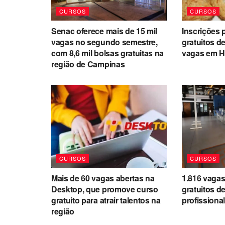
CURSOS
CURSOS
Senac oferece mais de 15 mil
Inscrições 
vagas no segundo semestre,
gratuitos d
com 8,6 mil bolsas gratuitas na
vagas em H
região de Campinas
CURSOS
CURSOS
Mais de 60 vagas abertas na
1.816 vaga
Desktop, que promove curso
gratuitos de
gratuito para atrair talentos na
profission
região