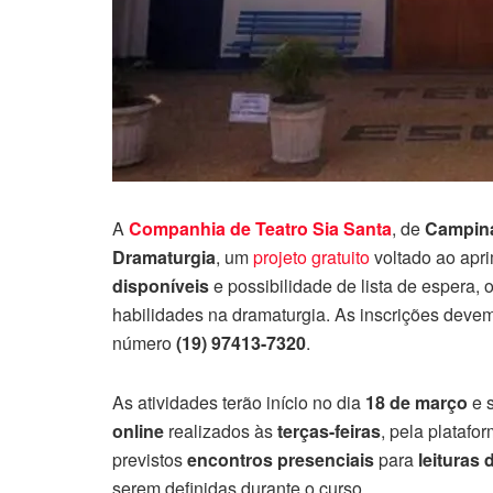
A
Companhia de Teatro Sia Santa
, de
Campin
Dramaturgia
, um
projeto gratuito
voltado ao apri
disponíveis
e possibilidade de lista de espera,
habilidades na dramaturgia. As inscrições devem
número
(19) 97413-7320
.
As atividades terão início no dia
18 de março
e 
online
realizados às
terças-feiras
, pela platafo
previstos
encontros presenciais
para
leituras 
serem definidas durante o curso.