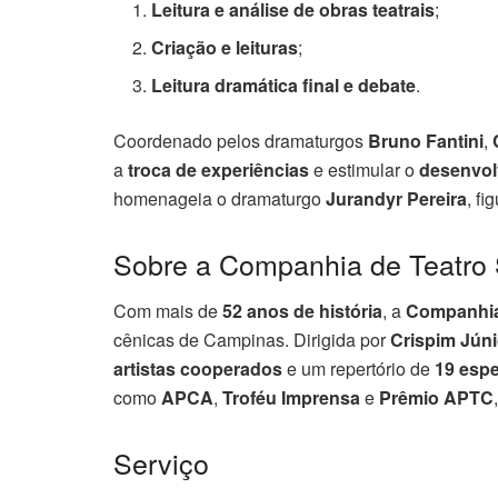
Leitura e análise de obras teatrais
;
Criação e leituras
;
Leitura dramática final e debate
.
Coordenado pelos dramaturgos
Bruno Fantini
,
a
troca de experiências
e estimular o
desenvol
homenageia o dramaturgo
Jurandyr Pereira
, fi
Sobre a Companhia de Teatro 
Com mais de
52 anos de história
, a
Companhia 
cênicas de Campinas. Dirigida por
Crispim Júni
artistas cooperados
e um repertório de
19 esp
como
APCA
,
Troféu Imprensa
e
Prêmio APTC
Serviço