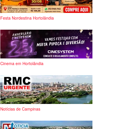
Festa Nordestina Hortolândia
Cinema em Hortolândia
Notícias de Campinas