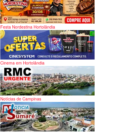
Festa Nordestina Hortolândia
Cinema em Hortolândia
Notícias de Campinas