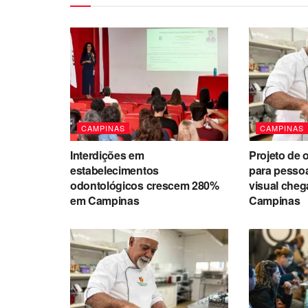
CAMPINAS
CAMPINAS
Interdições em
Projeto de o
estabelecimentos
para pessoa
odontológicos crescem 280%
visual chega
em Campinas
Campinas