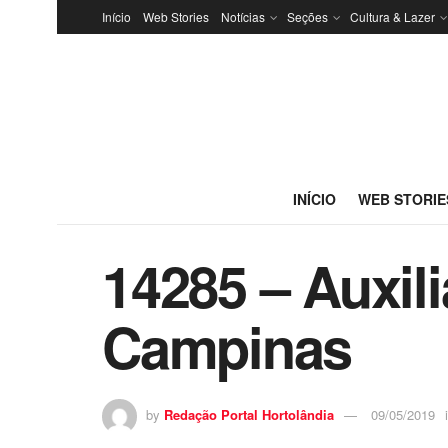
Início
Web Stories
Notícias
Seções
Cultura & Lazer
INÍCIO
WEB STORIE
14285 – Auxili
Campinas
by
Redação Portal Hortolândia
09/05/2019