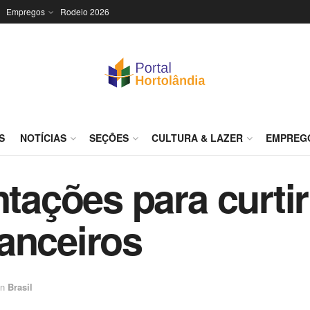
Empregos
Rodeio 2026
S
NOTÍCIAS
SEÇÕES
CULTURA & LAZER
EMPREG
entações para curt
anceiros
in
Brasil