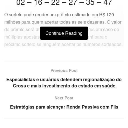
02 – 16 – 22 – 27 – 35 – 47
O sorteio pode render um prêmio estimado em R$ 120
milhões para quem acertar todas as seis dezenas. O valor
do prêmio será dividido entre os ganhadores em caso de
Continue Reading
múltiplas apostas vencedoras ou acumulará para o
próximo sorteio se ninguém acertar os números sorteados.
Previous Post
Especialistas e usuários defendem regionalização do
Cross e mais investimento do estado em saúde
Next Post
Estratégias para alcançar Renda Passiva com FIIs