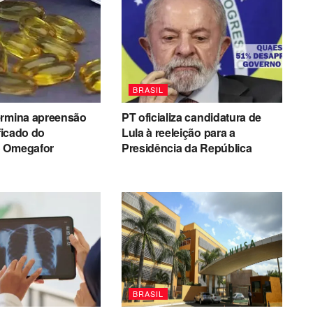
BRASIL
ermina apreensão
PT oficializa candidatura de
ificado do
Lula à reeleição para a
 Omegafor
Presidência da República
BRASIL