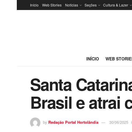
Início
Web Stories
Notícias
Seções
Cultura & Lazer
INÍCIO
WEB STORIE
Santa Catarina
Brasil e atra
by
Redação Portal Hortolândia
30/06/2025