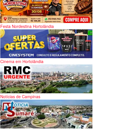
Festa Nordestina Hortolândia
Cinema em Hortolândia
Notícias de Campinas