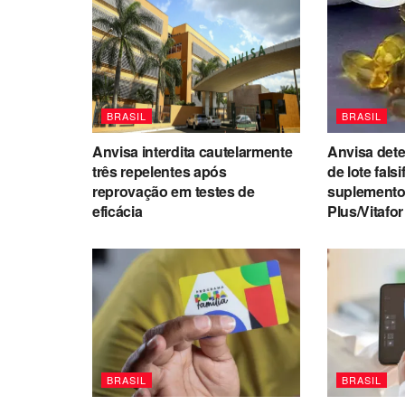
BRASIL
BRASIL
Anvisa interdita cautelarmente
Anvisa det
três repelentes após
de lote fals
reprovação em testes de
suplemento
eficácia
Plus/Vitafor
BRASIL
BRASIL