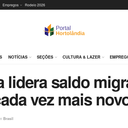
Empregos
Rodeio 2026
S
NOTÍCIAS
SEÇÕES
CULTURA & LAZER
EMPREG
 lidera saldo migr
i cada vez mais no
in
Brasil