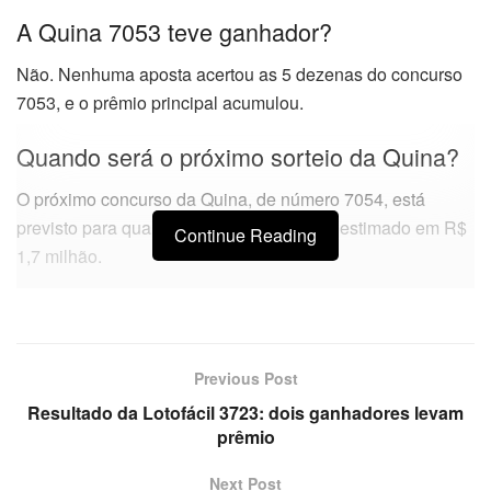
A Quina 7053 teve ganhador?
Não. Nenhuma aposta acertou as 5 dezenas do concurso
7053, e o prêmio principal acumulou.
Quando será o próximo sorteio da Quina?
O próximo concurso da Quina, de número 7054, está
previsto para quarta-feira (1), com prêmio estimado em R$
Continue Reading
1,7 milhão.
Previous Post
Resultado da Lotofácil 3723: dois ganhadores levam
prêmio
Next Post