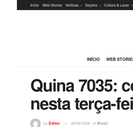
Início
Web Stories
Notícias
Seções
Cultura & Lazer
INÍCIO
WEB STORIE
Quina 7035: c
nesta terça-fe
by
Editor
26/05/2026
in
Brasil