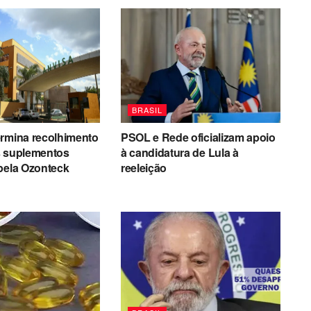
BRASIL
ermina recolhimento
PSOL e Rede oficializam apoio
s suplementos
à candidatura de Lula à
pela Ozonteck
reeleição