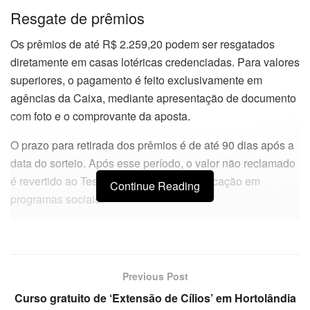
Resgate de prêmios
Os prêmios de até R$ 2.259,20 podem ser resgatados
diretamente em casas lotéricas credenciadas. Para valores
superiores, o pagamento é feito exclusivamente em
agências da Caixa, mediante apresentação de documento
com foto e o comprovante da aposta.
O prazo para retirada dos prêmios é de até 90 dias após a
data do sorteio. Após esse período, o valor não reclamado
é revertido ao Tesouro Nacional para aplicação em
Continue Reading
programas sociais.
Previous Post
Curso gratuito de ‘Extensão de Cílios’ em Hortolândia