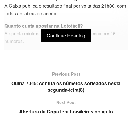
A Caixa publica o resultado final por volta das 21h30, com
todas as faixas de acerto.
Quanto custa apostar na Lotofácil?
A aposta mínima custa R$ 3,50 e permite escolher 15
Continue Reading
números.
Previous Post
Quina 7045: confira os números sorteados nesta
segunda-feira(8)
Next Post
Abertura da Copa terá brasileiros no apito