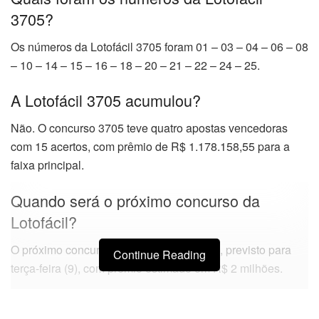
3705?
Os números da Lotofácil 3705 foram 01 – 03 – 04 – 06 – 08
– 10 – 14 – 15 – 16 – 18 – 20 – 21 – 22 – 24 – 25.
A Lotofácil 3705 acumulou?
Não. O concurso 3705 teve quatro apostas vencedoras
com 15 acertos, com prêmio de R$ 1.178.158,55 para a
faixa principal.
Quando será o próximo concurso da
Lotofácil?
O próximo concurso da Lotofácil é o 3706, previsto para
Continue Reading
terça-feira (9), com prêmio estimado em R$ 2 milhões.