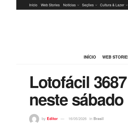
Início
Web Stories
Notícias
Seções
Cultura & Lazer
INÍCIO
WEB STORIE
Lotofácil 368
neste sábado 
by
Editor
16/05/2026
in
Brasil