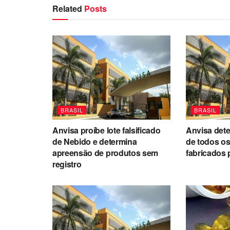
Related
Posts
BRASIL
BRASIL
Anvisa proíbe lote falsificado
Anvisa det
de Nebido e determina
de todos o
apreensão de produtos sem
fabricados 
registro