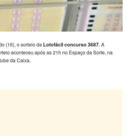
o (16), o sorteio da
Lotofácil concurso 3687
. A
orteio aconteceu após as 21h no Espaço da Sorte, na
utube da Caixa.