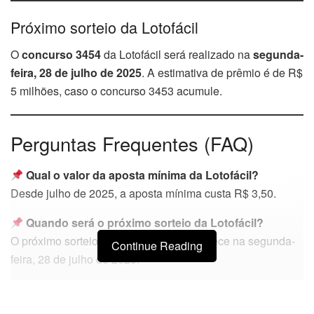
Próximo sorteio da Lotofácil
O
concurso 3454
da Lotofácil será realizado na
segunda-
feira, 28 de julho de 2025
. A estimativa de prêmio é de R$
5 milhões, caso o concurso 3453 acumule.
Perguntas Frequentes (FAQ)
Qual o valor da aposta mínima da Lotofácil?
Desde julho de 2025, a aposta mínima custa R$ 3,50.
Quando será o próximo sorteio da Lotofácil?
O próximo sorteio (concurso 3454) acontece na segunda-
Continue Reading
feira, 28 de julho de 2025.