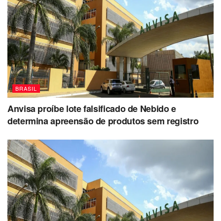
As palestras serão transmitidas em tempo real por
streaming, no canal de transmissão ao vivo do
site
campuse.ro
. A equipe do ‘Link’ também estará no local
fazendo cobertura ao vivo com transmissão no Portal do
Estadão.
BRASIL
Anvisa proíbe lote falsificado de Nebido e
determina apreensão de produtos sem registro