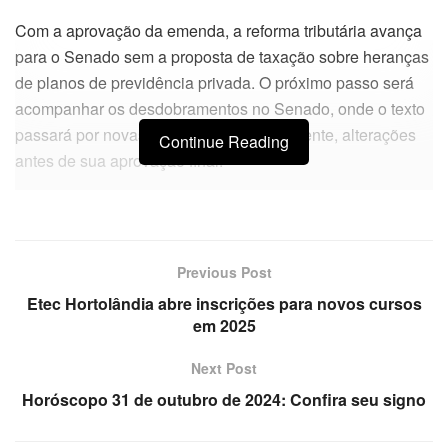
Com a aprovação da emenda, a reforma tributária avança
para o Senado sem a proposta de taxação sobre heranças
de planos de previdência privada. O próximo passo será
acompanhar os desdobramentos no Senado, onde o texto
passará por novas análises e, possivelmente, alterações
Continue Reading
antes de sua aprovação final.
Previous Post
Etec Hortolândia abre inscrições para novos cursos
em 2025
Next Post
Horóscopo 31 de outubro de 2024: Confira seu signo