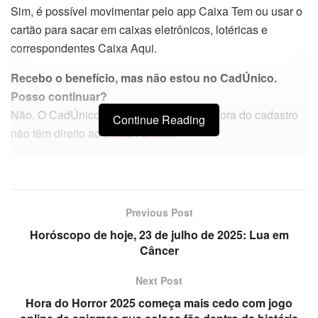
Sim, é possível movimentar pelo app Caixa Tem ou usar o
cartão para sacar em caixas eletrônicos, lotéricas e
correspondentes Caixa Aqui.
Recebo o benefício, mas não estou no CadÚnico.
Posso continuar?
Não. O CadÚnico é obrigatório. Famílias fora do cadastro
Continue Reading
não têm direito ao
Bolsa Família
.
Previous Post
Horóscopo de hoje, 23 de julho de 2025: Lua em
Câncer
Next Post
Hora do Horror 2025 começa mais cedo com jogo