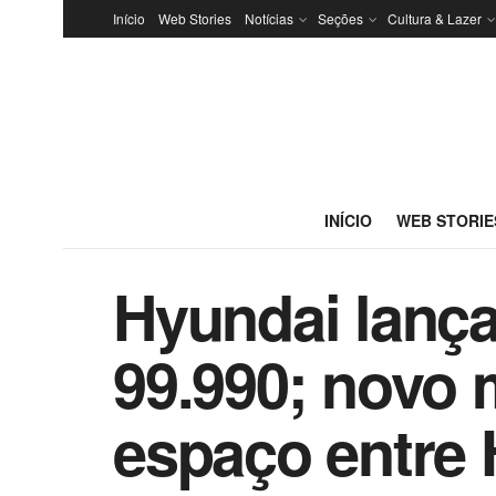
Início
Web Stories
Notícias
Seções
Cultura & Lazer
INÍCIO
WEB STORIE
Hyundai lança 
99.990; novo 
espaço entre 