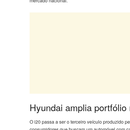
mercado nacional.
Hyundai amplia portfólio 
O i20 passa a ser o terceiro veículo produzido p
consumidores que buscam um automóvel com car