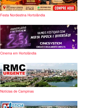
Festa Nordestina Hortolândia
Cinema em Hortolândia
Notícias de Campinas