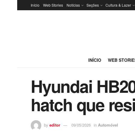
Início
Web Stories
Notícias
Seções
Cultura & Lazer
INÍCIO
WEB STORIE
Hyundai HB20 
hatch que res
by
editor
09/05/2026
in
Automóvel