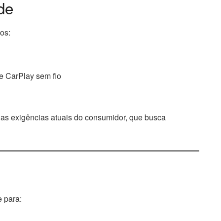
de
os:
e CarPlay sem fio
s exigências atuais do consumidor, que busca
 para: