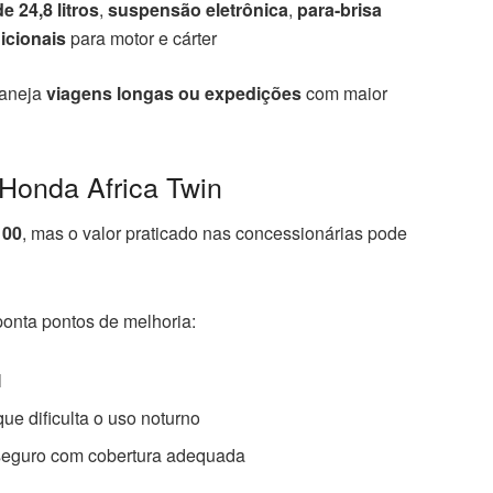
e 24,8 litros
,
suspensão eletrônica
,
para-brisa
icionais
para motor e cárter
laneja
viagens longas ou expedições
com maior
Honda Africa Twin
100
, mas o valor praticado nas concessionárias pode
ponta pontos de melhoria:
l
 que dificulta o uso noturno
 seguro com cobertura adequada