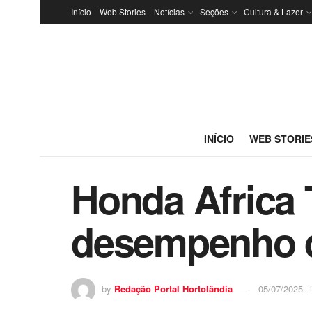
Início
Web Stories
Notícias
Seções
Cultura & Lazer
INÍCIO
WEB STORIE
Honda Africa 
desempenho de
by
Redação Portal Hortolândia
05/07/2025