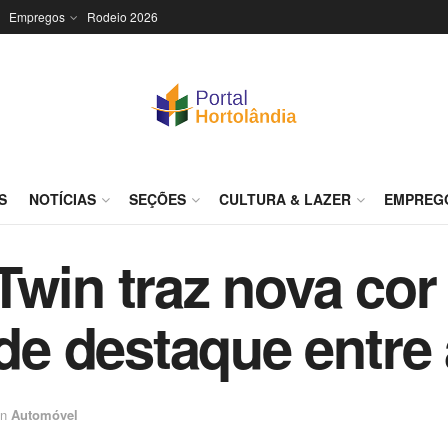
Empregos
Rodeio 2026
S
NOTÍCIAS
SEÇÕES
CULTURA & LAZER
EMPREG
Twin traz nova co
 destaque entre as
in
Automóvel