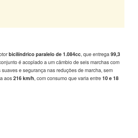
otor
bicilíndrico paralelo de 1.084cc
, que entrega
99,3
 conjunto é acoplado a um câmbio de seis marchas com
is suaves e segurança nas reduções de marcha, sem
ga aos
216 km/h
, com consumo que varia entre
10 e 18