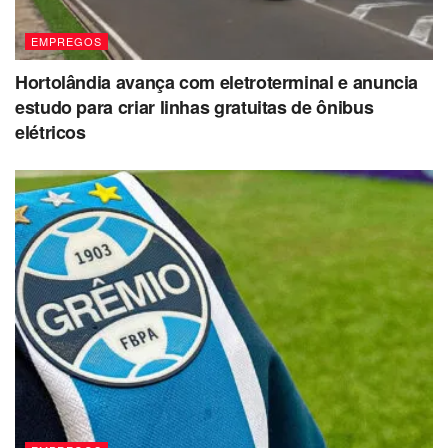
Técnico de Enfermagem – 41 vagas
EMPREGOS
Técnico em manutenção de Equipamentos e
Instrumentos Odonto-Médico-Hospitalares – 3
Hortolândia avança com eletroterminal e anuncia
vagas
estudo para criar linhas gratuitas de ônibus
elétricos
Telefonista – 1 vaga