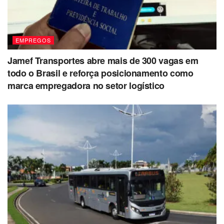
Técnico de Laboratório de Análises Clínicas – 2
vagas
Auxiliar Operacional de Logística – 30 vagas
EMPREGOS
Copeiro – 4 vagas
Jamef Transportes abre mais de 300 vagas em
Enfermeiro – 11 vagas
todo o Brasil e reforça posicionamento como
Farmacêutico – 2 vagas
marca empregadora no setor logístico
Governanta Executiva – 1 vaga
Instalador Reparador de Redes telefônicas e de
Comunicação de Dados – 5 vagas
Mensageiro – 2 vagas
Técnico de Nutrição – 1 vaga
Operador de telemarketing Ativo e Receptivo – 5
vagas
Recepcionista – 10 vagas