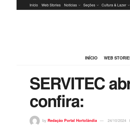
Início
Web Stories
Notícias
Seções
Cultura & Lazer
INÍCIO
WEB STORIE
SERVITEC abr
confira:
by
Redação Portal Hortolândia
24/10/2024