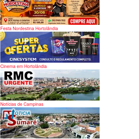
Festa Nordestina Hortolândia
Cinema em Hortolândia
Notícias de Campinas