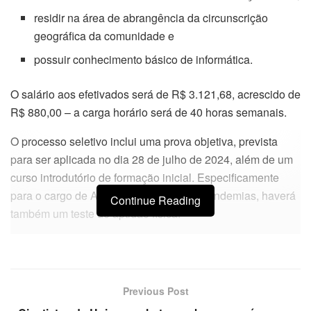
residir na área de abrangência da circunscrição
geográfica da comunidade e
possuir conhecimento básico de informática.
O salário aos efetivados será de R$ 3.121,68, acrescido de
R$ 880,00 – a carga horário será de 40 horas semanais.
O processo seletivo inclui uma prova objetiva, prevista
para ser aplicada no dia 28 de julho de 2024, além de um
curso introdutório de formação inicial. Especificamente
para o cargo de Agente de Combate às Endemias, haverá
Continue Reading
também um teste de aptidão física.
Previous Post