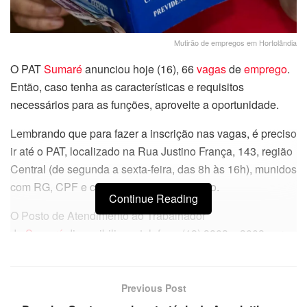
Mutirão de empregos em Hortolândia
O PAT
Sumaré
anunciou hoje (16), 66
vagas
de
emprego
.
Então, caso tenha as características e requisitos
necessários para as funções, aproveite a oportunidade.
Lembrando que para fazer a inscrição nas vagas, é preciso
ir até o PAT, localizado na Rua Justino França, 143, região
Central (de segunda a sexta-feira, das 8h às 16h), munidos
com RG, CPF e comprovante de endereço.
Continue Reading
O Posto de Atendimento ao Trabalhador
de
Sumaré
disponibiliza o telefone (19) 3803 – 3003 para
dúvidas e mais informações.
Confira algumas das vagas de
Previous Post