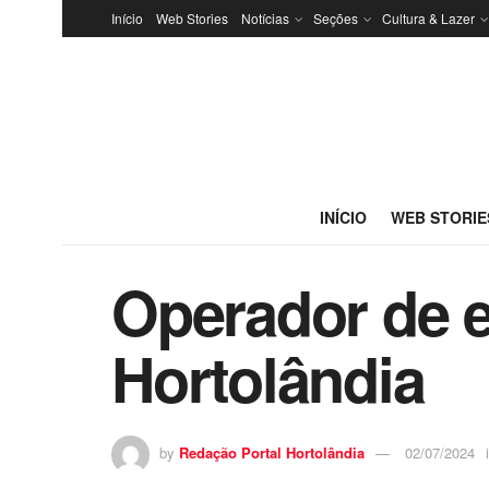
Início
Web Stories
Notícias
Seções
Cultura & Lazer
INÍCIO
WEB STORIE
Operador de e
Hortolândia
by
Redação Portal Hortolândia
02/07/2024