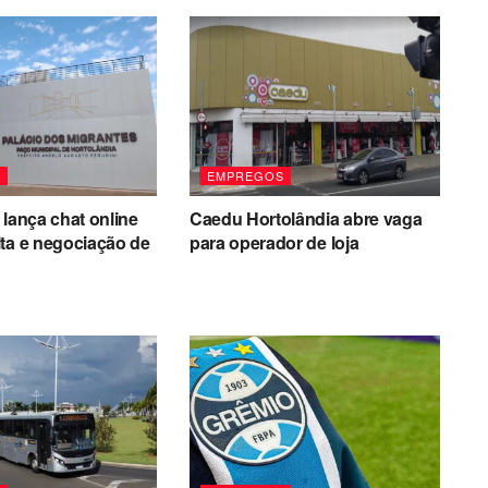
S
EMPREGOS
 lança chat online
Caedu Hortolândia abre vaga
ta e negociação de
para operador de loja