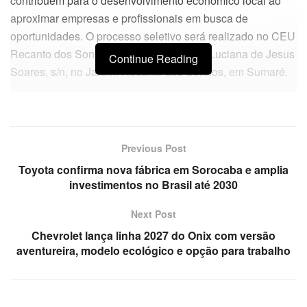
contribuem para o desenvolvimento econômico local ao
aproximar empresas e profissionais em busca de
oportunidades. O processo seletivo será realizado no CEU
Recanto dos Sonhos, localizado na Rua Luciana de Jesus
Continue Reading
Soares, s/n, no Jardim Recanto dos Sonhos, em Sumaré.
Previous Post
Toyota confirma nova fábrica em Sorocaba e amplia
investimentos no Brasil até 2030
Next Post
Chevrolet lança linha 2027 do Onix com versão
aventureira, modelo ecológico e opção para trabalho