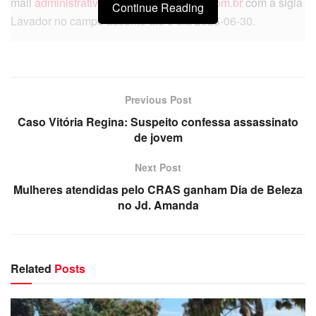
mail
administrativo01@gdlmanutencao.com.br
com a sigla
Continue Reading
Lavador no campo assunto até o dia 2025-06-30.
Previous Post
Caso Vitória Regina: Suspeito confessa assassinato
de jovem
Next Post
Mulheres atendidas pelo CRAS ganham Dia de Beleza
no Jd. Amanda
Related
Posts