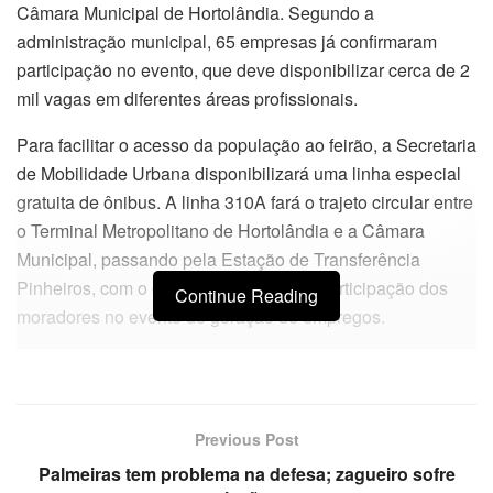
Câmara Municipal de Hortolândia. Segundo a
administração municipal, 65 empresas já confirmaram
participação no evento, que deve disponibilizar cerca de 2
mil vagas em diferentes áreas profissionais.
Para facilitar o acesso da população ao feirão, a Secretaria
de Mobilidade Urbana disponibilizará uma linha especial
gratuita de ônibus. A linha 310A fará o trajeto circular entre
o Terminal Metropolitano de Hortolândia e a Câmara
Municipal, passando pela Estação de Transferência
Pinheiros, com o objetivo de ampliar a participação dos
Continue Reading
moradores no evento de geração de empregos.
Previous Post
Palmeiras tem problema na defesa; zagueiro sofre