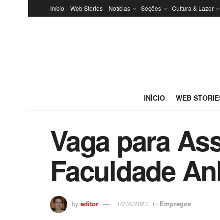
Início
Web Stories
Notícias
Seções
Cultura & Lazer
INÍCIO
WEB STORIE
Vaga para Ass
Faculdade An
by
editor
14/04/2023
in
Empregos