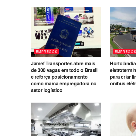
EMPREGOS
EMPREGO
Jamef Transportes abre mais
Hortolândi
de 300 vagas em todo o Brasil
eletrotermi
e reforça posicionamento
para criar l
como marca empregadora no
ônibus elét
setor logístico