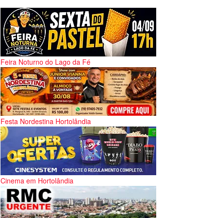
Feira Noturno do Lago da Fé
Festa Nordestina Hortolândia
Cinema em Hortolândia