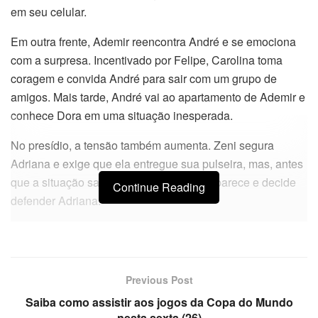
em seu celular.
Em outra frente, Ademir reencontra André e se emociona
com a surpresa. Incentivado por Felipe, Carolina toma
coragem e convida André para sair com um grupo de
amigos. Mais tarde, André vai ao apartamento de Ademir e
conhece Dora em uma situação inesperada.
No presídio, a tensão também aumenta. Zeni segura
Adriana e exige que ela entregue sua pulseira, mas, antes
que a situação saia do controle, Nancy aparece e decide
Continue Reading
defender Adriana.
Previous Post
Saiba como assistir aos jogos da Copa do Mundo
nesta sexta (26)