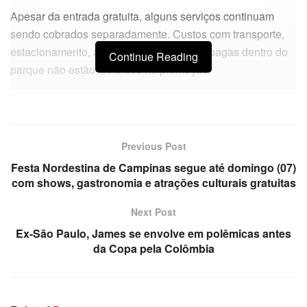
Apesar da entrada gratuita, alguns serviços continuam
sendo cobrados separadamente. Custos com transporte,
estacionamento, alimentação e atrações pagas dentro do
Continue Reading
parque não estão incluídos na promoção.
Previous Post
Festa Nordestina de Campinas segue até domingo (07)
com shows, gastronomia e atrações culturais gratuitas
Next Post
Ex-São Paulo, James se envolve em polêmicas antes
da Copa pela Colômbia