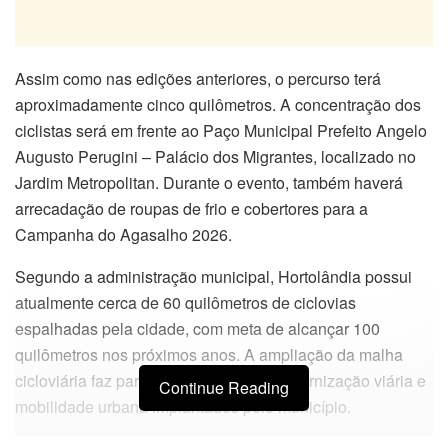
Assim como nas edições anteriores, o percurso terá
aproximadamente cinco quilômetros. A concentração dos
ciclistas será em frente ao Paço Municipal Prefeito Angelo
Augusto Perugini – Palácio dos Migrantes, localizado no
Jardim Metropolitan. Durante o evento, também haverá
arrecadação de roupas de frio e cobertores para a
Campanha do Agasalho 2026.
Segundo a administração municipal, Hortolândia possui
atualmente cerca de 60 quilômetros de ciclovias
espalhadas pela cidade, com meta de alcançar 100
quilômetros nos próximos anos. A ampliação da malha
cicloviária faz parte dos projetos de modernização viária e
Continue Reading
mobilidade urbana implantados pelo município.