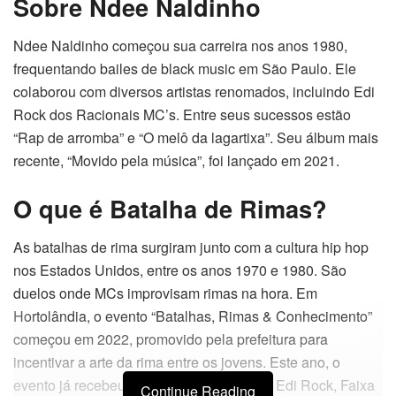
Sobre Ndee Naldinho
Ndee Naldinho começou sua carreira nos anos 1980,
frequentando bailes de black music em São Paulo. Ele
colaborou com diversos artistas renomados, incluindo Edi
Rock dos Racionais MC’s. Entre seus sucessos estão
“Rap de arromba” e “O melô da lagartixa”. Seu álbum mais
recente, “Movido pela música”, foi lançado em 2021.
O que é Batalha de Rimas?
As batalhas de rima surgiram junto com a cultura hip hop
nos Estados Unidos, entre os anos 1970 e 1980. São
duelos onde MCs improvisam rimas na hora. Em
Hortolândia, o evento “Batalhas, Rimas & Conhecimento”
começou em 2022, promovido pela prefeitura para
incentivar a arte da rima entre os jovens. Este ano, o
evento já recebeu artistas como Spinardi, Edi Rock, Faixa
Continue Reading