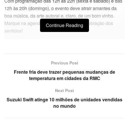
Com programação das 12h às 22h (sexta e sábado) e das
12h às 20h (domingo), o evento deve atrair amantes da
boa música, da arte autoral e, claro, de um bom vinho.
Marque na agenda e mergulhe nessa celebração dos
Continue Reading
sentidos!
Previous Post
Frente fria deve trazer pequenas mudanças de
temperatura em cidades da RMC
Next Post
Suzuki Swift atinge 10 milhões de unidades vendidas
no mundo