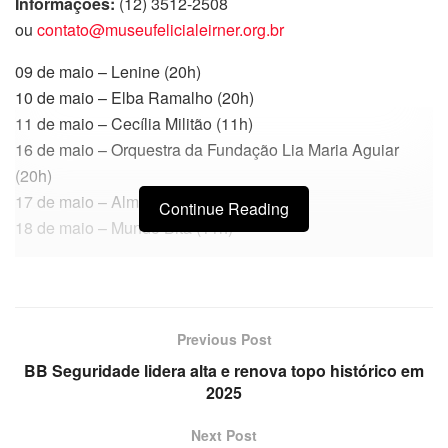
Informações:
(12) 3512-2508
ou
contato@museufelicialeirner.org.br
09 de maio – Lenine (20h)
10 de maio – Elba Ramalho (20h)
11 de maio – Cecília Militão (11h)
16 de maio – Orquestra da Fundação Lia Maria Aguiar
(20h)
17 de maio – Almir Sater (20h)
Continue Reading
18 de maio – Mundo Bita (11h)
Previous Post
BB Seguridade lidera alta e renova topo histórico em
2025
Next Post