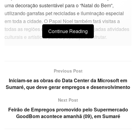
uma decoração sustentável para o “Natal do Bem”,
utilizando garrafas pet recicladas e iluminação especial
em toda a cidade. O Papai Noel também fará visitas a
todas as regiões da cidade, e estão planejadas atividades
Continue Reading
culturais e artísticas para a população desfrutar.
Previous Post
Iniciam-se as obras do Data Center da Microsoft em
Sumaré, que deve gerar empregos e desenvolvimento
Next Post
Feirão de Empregos promovido pelo Supermercado
GoodBom acontece amanhã (09), em Sumaré