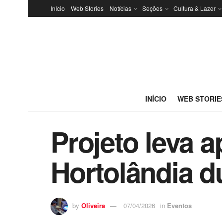
Início
Web Stories
Notícias
Seções
Cultura & Lazer
INÍCIO
WEB STORIE
Projeto leva 
Hortolândia d
by
Oliveira
07/04/2026
in
Eventos