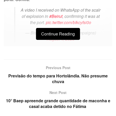
A video I received on WhatsApp of the scalr
of explosion in
#Beirut
, confirming it was at
the port.
pic.twitter.com/bIkcyfsi0o
— Bissan Fakih (@BissanCampaigns)
Continue Reading
August 4, 2020
Previous Post
Previsão do tempo para Hortolândia. Não presume
chuva
Next Post
10° Baep apreende grande quantidade de maconha e
casal acaba detido no Fátima