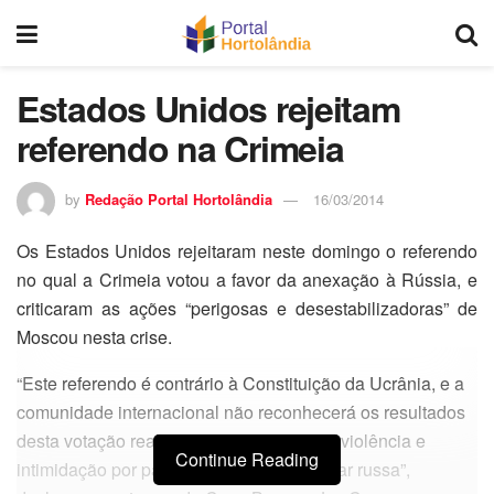
Estados Unidos rejeitam
referendo na Crimeia
by
Redação Portal Hortolândia
16/03/2014
Os Estados Unidos rejeitaram neste domingo o referendo
no qual a Crimeia votou a favor da anexação à Rússia, e
criticaram as ações “perigosas e desestabilizadoras” de
Moscou nesta crise.
“Este referendo é contrário à Constituição da Ucrânia, e a
comunidade internacional não reconhecerá os resultados
desta votação realizada sob ameaças de violência e
Continue Reading
intimidação por parte da intervenção militar russa”,