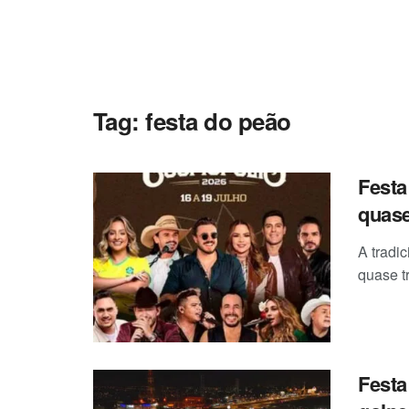
Tag:
festa do peão
Festa
quase
A tradi
quase tr
Festa