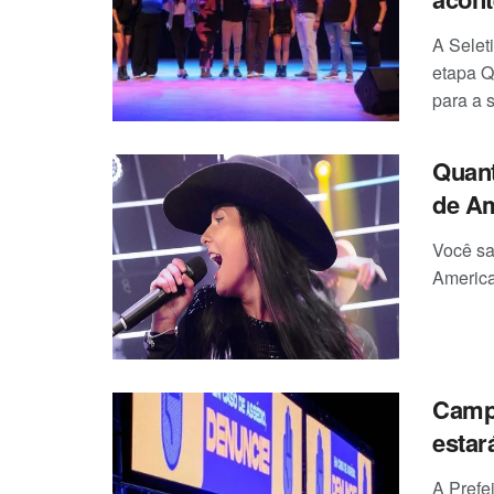
A Selet
etapa Q
para a s
Quant
de A
Você sa
America
Campa
estar
A Prefe