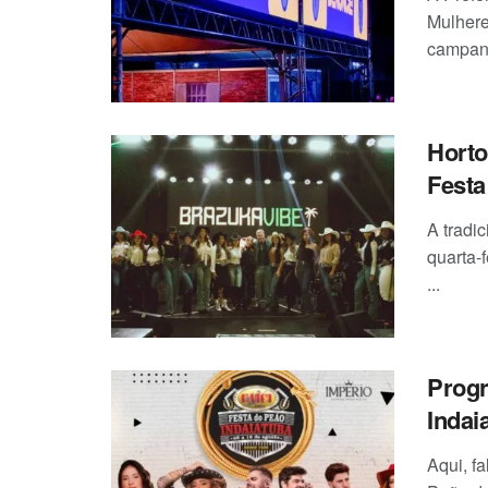
Mulhere
campanh
Horto
Festa
A tradi
quarta-f
...
Progr
Indai
Aqui, f