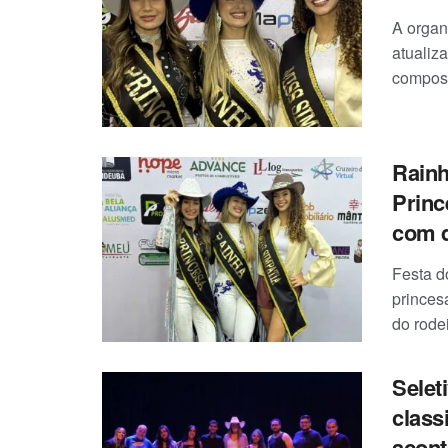
A organ
atualiz
composi
Rainh
Princ
com 
Festa d
princes
do rode
Selet
class
acont