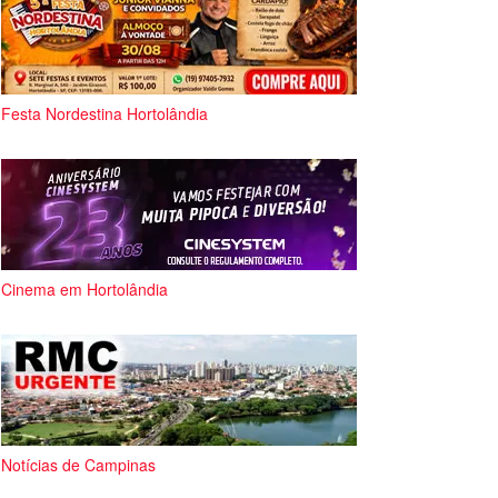
Festa Nordestina Hortolândia
Cinema em Hortolândia
Notícias de Campinas