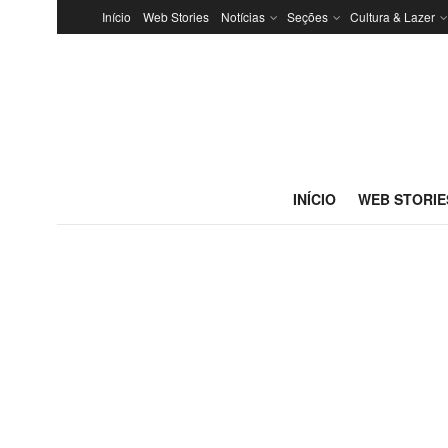
Início
Web Stories
Notícias
Seções
Cultura & Lazer
INÍCIO
WEB STORIE