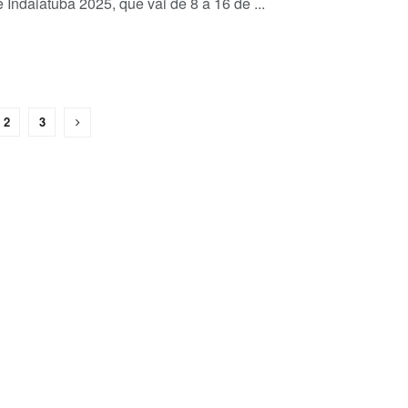
 Indaiatuba 2025, que vai de 8 a 16 de ...
2
3