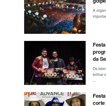
golpe
A organ
importan
Festa
progr
da Se
Os tale
brilhar
...
Festa
corte