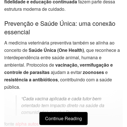
fidelidade e educação continuada
fazem parte dessa
estrutura moderna de cuidado.
Prevenção e Saúde Única: uma conexão
essencial
A medicina veterinária preventiva também se alinha ao
conceito de
Saúde Única (One Health)
, que reconhece a
interdependência entre saúde animal, humana e
ambiental. Protocolos de
vacinação, vermifugação e
controle de parasitas
ajudam a evitar
zoonoses
e
resistência a antibióticos
, contribuindo com a saúde
pública.
“Cada vacina aplicada e cada tutor bem
orientado tem impacto direto na saúde da
comunidade”, conclui Ponce.
Continue Reading
fonte
alpha autos