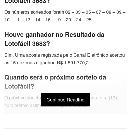
Lotofácil 3683?
Os números sorteados foram 02 – 03 – 05 – 07 – 08 – 09 –
10 – 11 – 12 – 14 – 16 – 19 – 20 – 24 – 25.
Houve ganhador no Resultado da
Lotofácil 3683?
Sim. Uma aposta registrada pelo Canal Eletrônico acertou
as 15 dezenas e ganhou R$ 1.591.770,21.
Quando será o próximo sorteio da
Lotofácil?
O próximo sorteio da Lotofácil será na quarta-feira (13),
Continue Reading
com prêmio estimado em R$ 2 milhões.