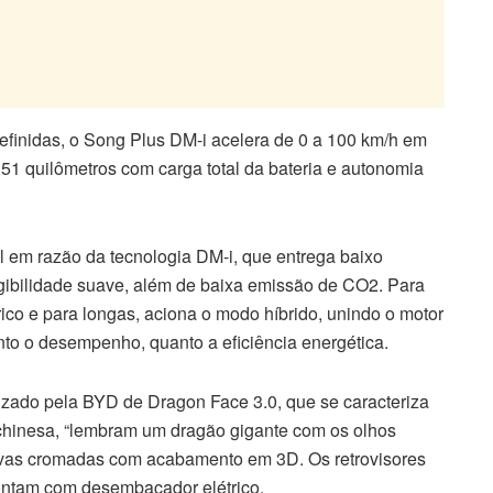
finidas, o Song Plus DM-i acelera de 0 a 100 km/h em
51 quilômetros com carga total da bateria e autonomia
l em razão da tecnologia DM-i, que entrega baixo
igibilidade suave, além de baixa emissão de CO2. Para
trico e para longas, aciona o modo híbrido, unindo o motor
nto o desempenho, quanto a eficiência energética.
izado pela BYD de Dragon Face 3.0, que se caracteriza
 chinesa, “lembram um dragão gigante com os olhos
ativas cromadas com acabamento em 3D. Os retrovisores
ontam com desembaçador elétrico.