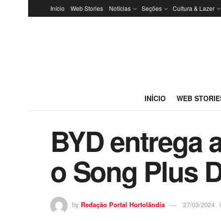
Início
Web Stories
Notícias
Seções
Cultura & Lazer
INÍCIO
WEB STORIE
BYD entrega a
o Song Plus D
by
Redação Portal Hortolândia
27/03/2024