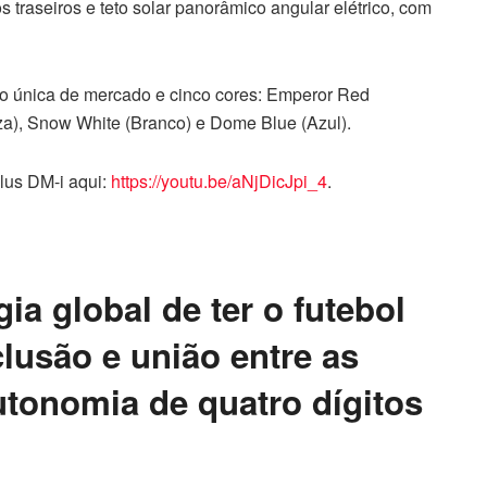
 traseiros e teto solar panorâmico angular elétrico, com
o única de mercado e cinco cores: Emperor Red
za), Snow White (Branco) e Dome Blue (Azul).
lus DM-i aqui:
https://youtu.be/aNjDicJpi_4
.
ia global de ter o futebol
lusão e união entre as
tonomia de quatro dígitos