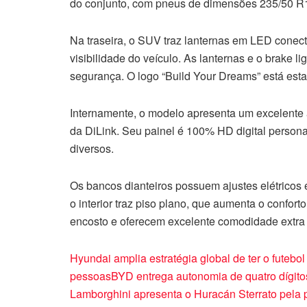
do conjunto, com pneus de dimensões 235/50 R
Na traseira, o SUV traz lanternas em LED conec
visibilidade do veículo. As lanternas e o brake l
segurança. O logo “Build Your Dreams” está est
Internamente, o modelo apresenta um excelente
da DiLink. Seu painel é 100% HD digital personal
diversos.
Os bancos dianteiros possuem ajustes elétricos 
o interior traz piso plano, que aumenta o confor
encosto e oferecem excelente comodidade extra 
Hyundai amplia estratégia global de ter o futebo
pessoasBYD entrega autonomia de quatro dígito
Lamborghini apresenta o Huracán Sterrato pela 