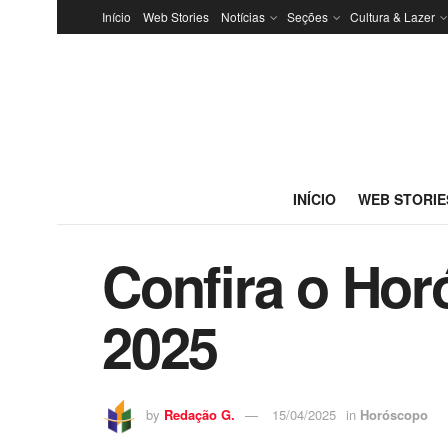
Início
Web Stories
Notícias
Seções
Cultura & Lazer
INÍCIO
WEB STORIE
Confira o Horó
2025
by
Redação G.
15/04/2025
in
Horóscopo