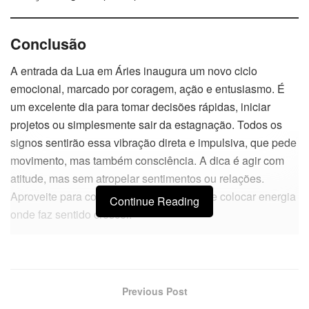
Conclusão
A entrada da Lua em Áries inaugura um novo ciclo
emocional, marcado por coragem, ação e entusiasmo. É
um excelente dia para tomar decisões rápidas, iniciar
projetos ou simplesmente sair da estagnação. Todos os
signos sentirão essa vibração direta e impulsiva, que pede
movimento, mas também consciência. A dica é agir com
atitude, mas sem atropelar sentimentos ou relações.
Aproveite para começar o que foi adiado e colocar energia
Continue Reading
onde faz sentido crescer.
Previous Post